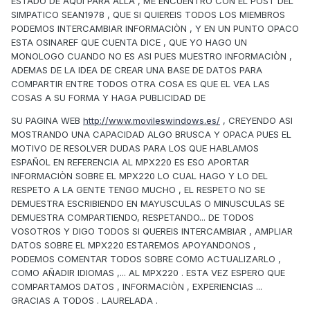
ESTADO DE AQUI PARA ALLA , ME ENCUENTRO CON EL POST DEL
SIMPATICO SEAN1978 , QUE SI QUIEREIS TODOS LOS MIEMBROS
PODEMOS INTERCAMBIAR INFORMACIÒN , Y EN UN PUNTO OPACO
ESTA OSINAREF QUE CUENTA DICE , QUE YO HAGO UN
MONOLOGO CUANDO NO ES ASI PUES MUESTRO INFORMACIÒN ,
ADEMAS DE LA IDEA DE CREAR UNA BASE DE DATOS PARA
COMPARTIR ENTRE TODOS OTRA COSA ES QUE EL VEA LAS
COSAS A SU FORMA Y HAGA PUBLICIDAD DE
SU PAGINA WEB
http://www.movileswindows.es/
, CREYENDO ASI
MOSTRANDO UNA CAPACIDAD ALGO BRUSCA Y OPACA PUES EL
MOTIVO DE RESOLVER DUDAS PARA LOS QUE HABLAMOS
ESPAÑOL EN REFERENCIA AL MPX220 ES ESO APORTAR
INFORMACIÒN SOBRE EL MPX220 LO CUAL HAGO Y LO DEL
RESPETO A LA GENTE TENGO MUCHO , EL RESPETO NO SE
DEMUESTRA ESCRIBIENDO EN MAYUSCULAS O MINUSCULAS SE
DEMUESTRA COMPARTIENDO, RESPETANDO... DE TODOS
VOSOTROS Y DIGO TODOS SI QUEREIS INTERCAMBIAR , AMPLIAR
DATOS SOBRE EL MPX220 ESTAREMOS APOYANDONOS ,
PODEMOS COMENTAR TODOS SOBRE COMO ACTUALIZARLO ,
COMO AÑADIR IDIOMAS ,... AL MPX220 . ESTA VEZ ESPERO QUE
COMPARTAMOS DATOS , INFORMACIÒN , EXPERIENCIAS ...
GRACIAS A TODOS . LAURELADA .