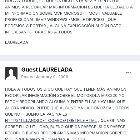
HOLA A TODOS , LO QUE OS DIGO ESTA VEZ Y ESPERO OS
ANIMEIS A RECOPILAR MÀS INFORMACIÒN ES QUE HA LLEGADO A
MI INFORMACIÒN SOBRE MVP MICROSOFT MOST VALUABLE
PROFESSIONAL (MVP WINDOWS -MOBILE DEVICES) , QUE
PODEMOS A PORTAR , ALGUNA EXPLICACIÒN ALGÙN DATO
INTERESANTE . GRACIAS A TODOS.
LAURELADA
Guest LAURELADA
Posted
January 9, 2006
HOLA A TODOS OS DIGO QUE HAY QUE TENER MÀS ANIMO EN
RECOPILAR INFORMACIÒN SOBRE EL MOTOROLA MPX220 YO
ESTOY RECOPILANDO ALGUNA Y ENTRE ELLAS HAY UNA QUE
AHORA INDICO ,PUEDE QUE ALGUNO YA LA CONOZCA , OTROS
QUE NO ... BUENO LA PAGINA ES
HTTP://TILLANOSOFT.COM/CE/TGETFILE.HTML
, QUE OPINAIS
SOBRE ELLO UTILIDAD, BUENO QUE OS PARECE ,SI OS PARECE
RECOPILO BUENO RECOPILAMOS MÀS INFORMACIÒN SOBRE EL
MOTOROLA MPX220 .GRACIAS A TODOS .