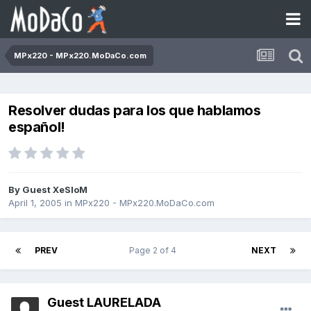
MPx220 - MPx220.MoDaCo.com
Resolver dudas para los que hablamos
español!
By Guest XeSIoM
April 1, 2005
in
MPx220 - MPx220.MoDaCo.com
PREV
Page 2 of 4
NEXT
Guest LAURELADA