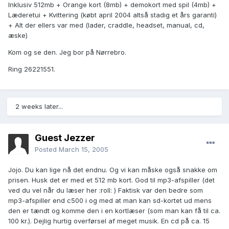
Inklusiv 512mb + Orange kort (8mb) + demokort med spil (4mb) +
Læderetui + Kvittering (købt april 2004 altså stadig et års garanti)
+ Alt der ellers var med (lader, craddle, headset, manual, cd,
æske)
Kom og se den. Jeg bor på Nørrebro.
Ring 26221551.
2 weeks later...
Guest Jezzer
Posted
March 15, 2005
Jojo. Du kan lige nå det endnu. Og vi kan måske også snakke om
prisen. Husk det er med et 512 mb kort. God til mp3-afspiller (det
ved du vel når du læser her :roll: ) Faktisk var den bedre som
mp3-afspiller end c500 i og med at man kan sd-kortet ud mens
den er tændt og komme den i en kortlæser (som man kan få til ca.
100 kr.). Dejlig hurtig overførsel af meget musik. En cd på ca. 15