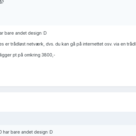
å?
r bare andet design :D
 er trådløst netværk, dvs. du kan gå på internettet osv. via en trådl
ligger pt på omkring 3800,-
 har bare andet design :D