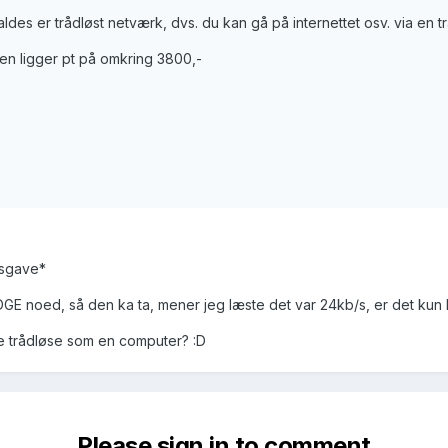
des er trådløst netværk, dvs. du kan gå på internettet osv. via en tr
en ligger pt på omkring 3800,-
gsgave*
GE noed, så den ka ta, mener jeg læste det var 24kb/s, er det kun 
 trådløse som en computer? :D
Please sign in to comment