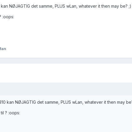
10 kan NØJAGTIG det samme, PLUS wLan, whatever it then may be? ;)
? :oops:
fan
 8310 kan NØJAGTIG det samme, PLUS wLan, whatever it then may be
il ? :oops: