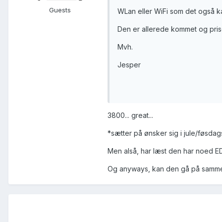
Guests
WLan eller WiFi som det også kal
Den er allerede kommet og pris
Mvh.
Jesper
3800... great...
*sætter på ønsker sig i jule/føsda
Men alså, har læst den har noed ED
Og anyways, kan den gå på samme