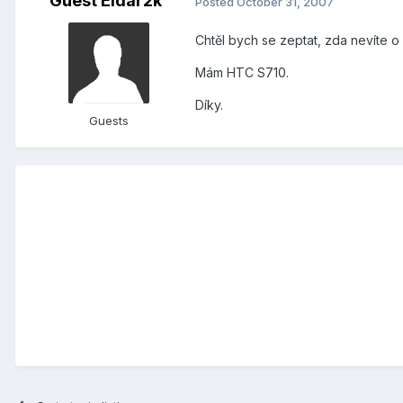
Guest Eldar2k
Posted
October 31, 2007
Chtěl bych se zeptat, zda nevíte o
Mám HTC S710.
Díky.
Guests