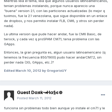
Mientras leia el tema, leia que algunos usuarios latinoamericanos,
tenian problemas instalando, porque nunca aparecio una
"buena" version 2.1, con las particiones actualizadas (lo mejor q
tuvimos, fue la 2.1 venezolana, que sigue disponible en un enlace
de dropbox, y nos permitio instalar FLB, CM6, y otros sin perder
nada).
La ultima version que pude hacer andar, fue la CM6 Basic, de
twrock, y cada vez q proSPAM CM7.1, tenia problema con las
GApps.
Entonces, la gran pregunta es, algun usuario latinoamericano (q
tenemos la frecuencia 850/1900) pudo hacer andarCM7.2, sin
perder nada (3G, GApps, etc..)?
Edited
March 10, 2012
by GregorioUY
Guest Dαяk↝Hα§є⊚
Posted
March 11, 2012
funciona sin problemas todo bien aunque yo instale el cm7.1 y le