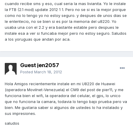
cuando recibe sms y eso, cual seria la mas livianita. Yo le instale
la FTB (2.1 mod) update 2012 1 1. Pero no se si es la mejor porque
como no lo tengo yo no estoy seguro. y despues de unos dias se
le enlentecio, no se bien si es por la memoria del u8220. Yo
usaba una con el 2.2 y era bastante estable pero despues le
instale esa a ver si funcaba mejor pero no estoy seguro. Saludos
a los yoruguas que andan por aca.
Guest jen2057
Posted
March 18, 2012
Hola Amigos recientemente instale en mi U8220 de Huawei
(operadora Movilnet-Venezuela) el CM9 del post de pier11, y me
funciona bien el wifi, la operadora del celular, el gps, lo unico
que no funciona la camara, todavia lo tengo bajo prueba pero va
bien. Me gustaria saber si algunos de ustedes lo ha instalado y
sus impresiones.
saludos