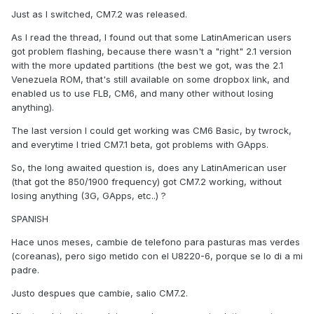
Just as I switched, CM7.2 was released.
As I read the thread, I found out that some LatinAmerican users
got problem flashing, because there wasn't a "right" 2.1 version
with the more updated partitions (the best we got, was the 2.1
Venezuela ROM, that's still available on some dropbox link, and
enabled us to use FLB, CM6, and many other without losing
anything).
The last version I could get working was CM6 Basic, by twrock,
and everytime I tried CM7.1 beta, got problems with GApps.
So, the long awaited question is, does any LatinAmerican user
(that got the 850/1900 frequency) got CM7.2 working, without
losing anything (3G, GApps, etc..) ?
SPANISH
Hace unos meses, cambie de telefono para pasturas mas verdes
(coreanas), pero sigo metido con el U8220-6, porque se lo di a mi
padre.
Justo despues que cambie, salio CM7.2.