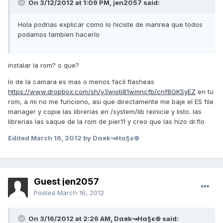
On 3/12/2012 at 1:09 PM, jen2057 said:
Hola podrias explicar como lo hiciste de manrea que todos
podamos tambien hacerlo
instalar la rom? o que?
lo de la camara es mas o menos facil flasheas
https://www.dropbox.com/sh/y3wjoti81wmncfb/cnf8GKSyEZ
en tu
rom, a mi no me funciono, asi que directamente me baje el ES file
manager y copie las librerias en /system/lib reinicie y listo. las
librerias las saque de la rom de pier11 y creo que las hizo dr.flo
Edited
March 16, 2012
by Dαяk↝Hα§є⊚
Guest jen2057
Posted
March 16, 2012
On 3/16/2012 at 2:26 AM, Dαяk↝Hα§є⊚ said: