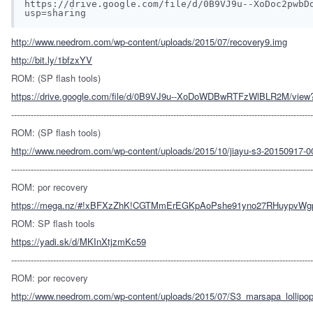
https://drive.google.com/file/d/0B9VJ9u--XoDoc2pwbD
usp=sharing
http://www.needrom.com/wp-content/uploads/2015/07/recovery9.img
http://bit.ly/1bfzxYV
ROM: (SP flash tools)
https://drive.google.com/file/d/0B9VJ9u--XoDoWDBwRTFzWlBLR2M/view
------------------------------------------------------------------------------------------------------------
ROM: (SP flash tools)
http://www.needrom.com/wp-content/uploads/2015/10/jiayu-s3-20150917-0
------------------------------------------------------------------------------------------------------------
ROM: por recovery
https://mega.nz/#!xBFXzZhK!CGTMmErEGKpAoPshe91yno27RHuypvW
ROM: SP flash tools
https://yadi.sk/d/MKInXtjzmKc59
------------------------------------------------------------------------------------------------------------
ROM: por recovery
http://www.needrom.com/wp-content/uploads/2015/07/S3_marsapa_lollipop