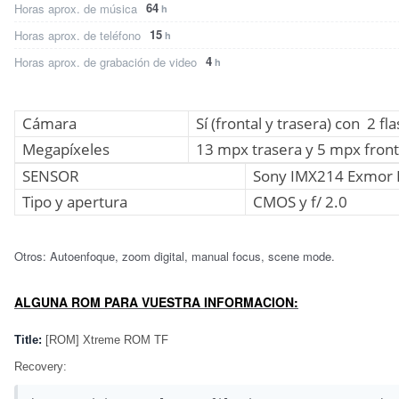
64
Horas aprox. de música
h
15
Horas aprox. de teléfono
h
4
Horas aprox. de grabación de video
h
Cámara
Sí (frontal y trasera) con 2 fl
Megapíxeles
13 mpx trasera y 5 mpx front
SENSOR
Sony IMX214 Exmor 
Tipo y apertura
CMOS y f/ 2.0
Otros: Autoenfoque, zoom digital, manual focus, scene mode.
ALGUNA ROM PARA VUESTRA INFORMACION:
Title:
[ROM] Xtreme ROM TF
Recovery: