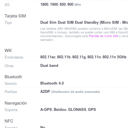
1800
1900
850
900
2G
,
,
,
MHz
Tarjeta SIM
Dual Sim Dual SIM Dual Standby (Micro SIM
Mi
Tipo
+
Las tarjetas SIM (MiniSIM) pueden cortarse a MicroSIM, las M
NanoSIM, e incluso, también se puede cortar una SIM a NanoSI
recomendamos). Descargate esta
Plantilla de Corte SIM
y olví
operador...
Wifi
802.11ac
802.11b
802.11g
802.11n
802.11n 5GHz
Estándares
,
,
,
,
Dual band
Otras
Bluetooth
Bluetooth 4.0
Versión
A2DP
Perfiles
(Distibucion de audio avanzada)
Navegación
A-GPS
Beidou
GLONASS
GPS
Soporta
,
,
,
NFC
No
Soporta