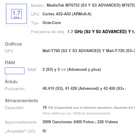
MediaTek MT6752 (S3 Y S3 ADVANCED) MT6753
Modelo
1.7
Cortex A52-A53 (ARMv8-A)
CPU
GHz
Octa-Core
Tipo
1.7
GHz (S3 Y S3 ADVANCED) Y
1
Frecuencia de reloj
Gráficos
Mali-T760 (S3 Y S3 ADVANCED) Y Mali-T-720 (S3+
GPU
RAM
2 (S3) y 3
(Advanced y plus)
RAM
GB
Antutu
40.410 (S3), 41.428 (Advanced) y 42.400 (S3+
Puntuación
)
Almacenamiento
16
Capacidad
GB (Capacidad con el sistema operativo, depende del 
Otros teléfonos con 16GB de almacenamiento
2909 Canciones
6400 Fotos
228 Videos
Aproximadamente
,
y
Sí
¿Ampliable? (SD)