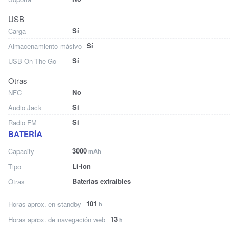
USB
Sí
Carga
Sí
Almacenamiento másivo
Sí
USB On-The-Go
Otras
No
NFC
Sí
Audio Jack
Sí
Radio FM
BATERÍA
3000
Capacity
mAh
Li-Ion
Tipo
Baterías extraibles
Otras
101
Horas aprox. en standby
h
13
Horas aprox. de navegación web
h