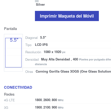
Silver
Imprimir Maqueta del Móvil
Pantalla
5.5"
Diagonal
5.5"
LCD IPS
Tipo
1080 x 1920
Resolución
px
Muy Alta Densidad , 400
Densidad
Pixeles por pulgada dif
distancia
Corning Gorilla Glass 3
OGS (One Glass Solution
Otras
CONECTIVIDAD
Redes
1800
2600
800
4G LTE
,
,
MHz
1900
2100
900
3G
,
,
MHz