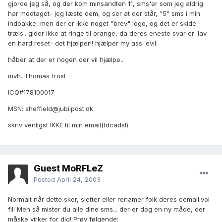
gjorde jeg så, og der kom minsandten 11, sms'er som jeg aldrig
har modtaget- jeg læste dem, og ser at der står, "5" sms i min
indbakke, men der er ikke noget "brev" logo, og det er skide
træls.. gider ikke at ringe til orange, da deres eneste svar er: lav
en hard reset- det hjælper!! hjælper my ass :evil:
håber at der er nogen der vil hjælpe..
mvh. Thomas frost
ICQ#178100017
MSN:
sheffield@jubiipost.dk
skriv venligst IKKE til min email(tdcadsl)
Guest MoRFLeZ
Posted
April 24, 2003
Normalt når dette sker, sletter eller renamer folk deres cemail.vol
fil! Men så mister du alle dine sms... der er dog en ny måde, der
måske virker for dig! Prøv følgende: