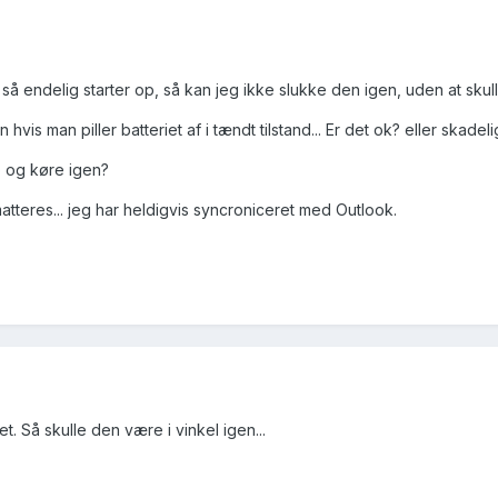
 så endelig starter op, så kan jeg ikke slukke den igen, uden at skulle 
hvis man piller batteriet af i tændt tilstand... Er det ok? eller skad
p og køre igen?
atteres... jeg har heldigvis syncroniceret med Outlook.
t. Så skulle den være i vinkel igen...