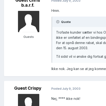
Guest Chris
Posted
July 9, 2003
b.a.r.f.
Hmm.
Quote
Trofaste kunder sætter vi hos O
Guests
ikke er omfattet af en binding
For at opnå denne rabat, skal 
den 15. august 2003.
Til sidst vil vi ønske dig forts
Ikke nok. Jeg kan se at jeg kommer 
Guest Crispy
Posted
July 9, 2003
Nej, **** ikke nok!