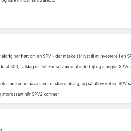
 og ikke mindst hardware.. :x
ldrig har hørt om en SPV - der måske får lyst til at investere i en
side at 500,- afslag er flot. For selv med alle de fejl og mangler SPV
ok man kunne have lavet et større afslag, og så afleveret sin SPV s
gtig interessant når SPV2 kommer...
??