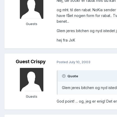
Nej, de 500kr er rabat hvis du kan
og mht. til den rabat. NoKia sende
have fået nogen form for rabat.. 
benet...
Guests
Glem jeres bitchen og nyd istedet j
hej fra JxK
Guest Crispy
Posted
July 10, 2003
Quote
Glem jeres bitchen og nyd istede
Guests
God point! ... og, jeg er enig! Det e