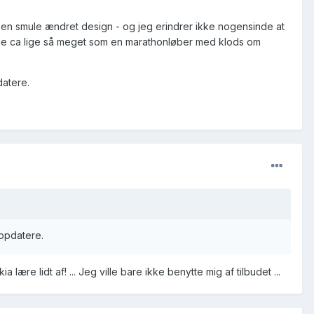
g en smule ændret design - og jeg erindrer ikke nogensinde at
 de ca lige så meget som en marathonløber med klods om
datere.
 opdatere.
 lære lidt af! ... Jeg ville bare ikke benytte mig af tilbudet ...