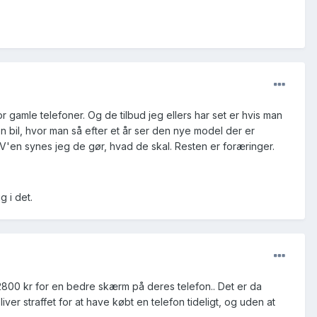
or gamle telefoner. Og de tilbud jeg ellers har set er hvis man
n bil, hvor man så efter et år ser den nye model der er
V'en synes jeg de gør, hvad de skal. Resten er foræringer.
 i det.
e 2800 kr for en bedre skærm på deres telefon.. Det er da
er straffet for at have købt en telefon tideligt, og uden at