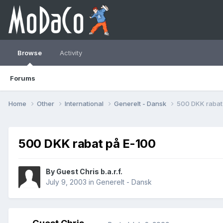
Browse
Activity
Forums
Home
Other
International
Generelt - Dansk
500 DKK rabat
500 DKK rabat på E-100
By Guest Chris b.a.r.f.
July 9, 2003
in
Generelt - Dansk