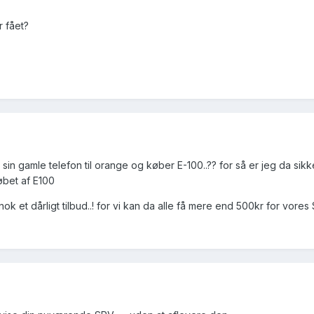
r fået?
sin gamle telefon til orange og køber E-100..?? for så er jeg da sik
øbet af E100
 nok et dårligt tilbud..! for vi kan da alle få mere end 500kr for vore