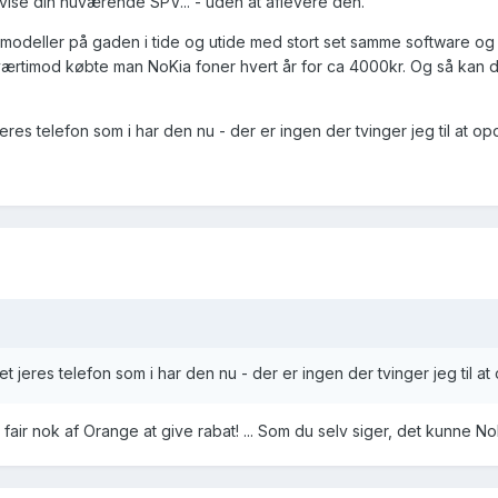
 vise din nuværende SPV... - uden at aflevere den.
r modeller på gaden i tide og utide med stort set samme software o
Tværtimod købte man NoKia foner hvert år for ca 4000kr. Og så kan
eres telefon som i har den nu - der er ingen der tvinger jeg til at op
t jeres telefon som i har den nu - der er ingen der tvinger jeg til at
r fair nok af Orange at give rabat! ... Som du selv siger, det kunne Nokia