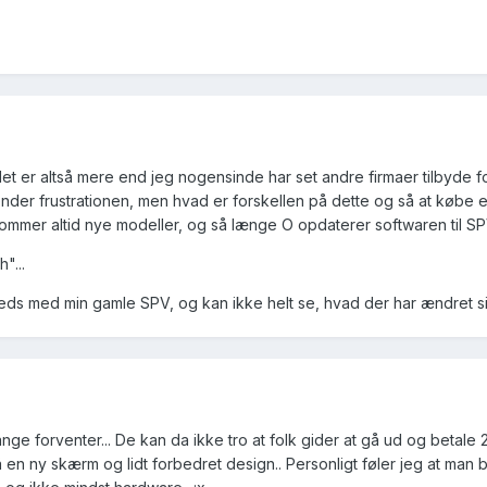
: det er altså mere end jeg nogensinde har set andre firmaer tilbyde f
ender frustrationen, men hvad er forskellen på dette og så at købe e
ommer altid nye modeller, og så længe O opdaterer softwaren til SP
"...
reds med min gamle SPV, og kan ikke helt se, hvad der har ændret sig
ange forventer... De kan da ikke tro at folk gider at gå ud og betal
 ny skærm og lidt forbedret design.. Personligt føler jeg at man bliv