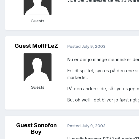
vide det betatester deres software
Guests
Guest MoRFLeZ
Posted
July 9, 2003
Nu er der jo mange mennesker der a
Er lidt splittet, syntes på den ene 
markedet.
Guests
På den anden side, så syntes jeg n
But oh well... det bliver jo først ri
Guest Sonofon
Posted
July 9, 2003
Boy
Hvornår kommer SPV2 på gaden?