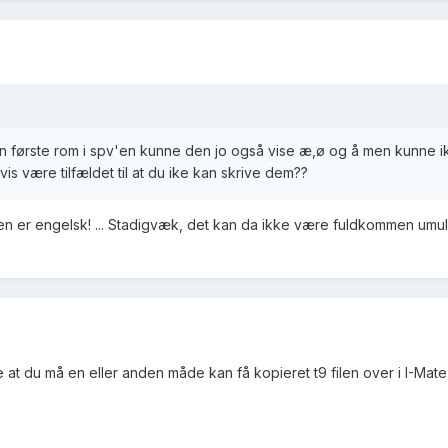
en første rom i spv'en kunne den jo også vise æ,ø og å men kunne i
is være tilfældet til at du ike kan skrive dem??
n er engelsk! ... Stadigvæk, det kan da ikke være fuldkommen umulig
 at du må en eller anden måde kan få kopieret t9 filen over i I-Mat