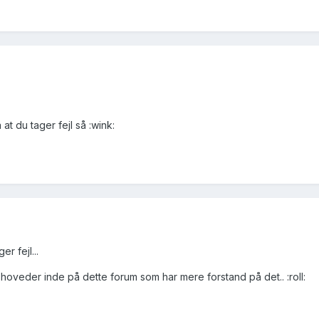
at du tager fejl så :wink:
r fejl...
oveder inde på dette forum som har mere forstand på det.. :roll: