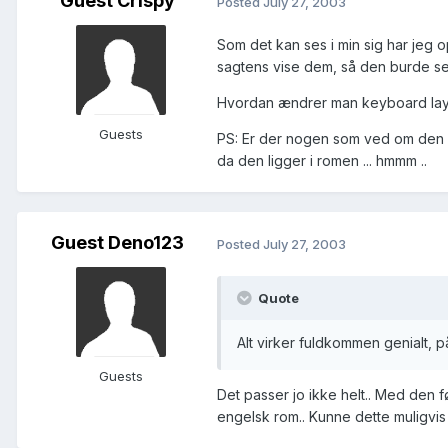
Guest Crispy
Posted
July 27, 2003
Som det kan ses i min sig har jeg o
sagtens vise dem, så den burde se
Hvordan ændrer man keyboard layout
Guests
PS: Er der nogen som ved om den d
da den ligger i romen ... hmmm ..
Guest Deno123
Posted
July 27, 2003
Quote
Alt virker fuldkommen genialt, 
Guests
Det passer jo ikke helt.. Med den 
engelsk rom.. Kunne dette muligvis 