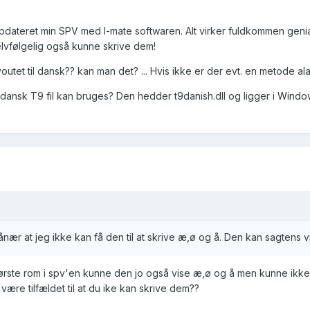
pdateret min SPV med I-mate softwaren. Alt virker fuldkommen genial
lvfølgelig også kunne skrive dem!
et til dansk?? kan man det? ... Hvis ikke er der evt. en metode al
ansk T9 fil kan bruges? Den hedder t9danish.dll og ligger i Windo
pånær at jeg ikke kan få den til at skrive æ,ø og å. Den kan sagtens
første rom i spv'en kunne den jo også vise æ,ø og å men kunne ikke
være tilfældet til at du ike kan skrive dem??