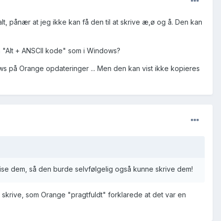
t, pånær at jeg ikke kan få den til at skrive æ,ø og å. Den kan
a "Alt + ANSCII kode" som i Windows?
ws på Orange opdateringer ... Men den kan vist ikke kopieres
 vise dem, så den burde selvfølgelig også kunne skrive dem!
 skrive, som Orange "pragtfuldt" forklarede at det var en