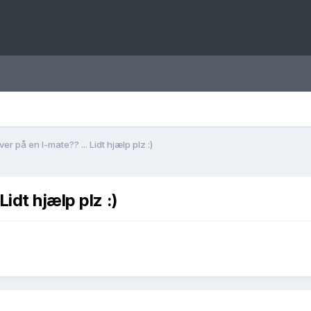
r på en I-mate?? ... Lidt hjælp plz :)
idt hjælp plz :)