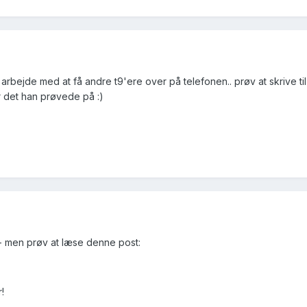
t arbejde med at få andre t9'ere over på telefonen.. prøv at skrive ti
r det han prøvede på :)
e - men prøv at læse denne post:
!