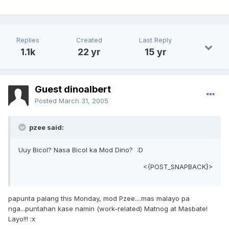
Replies
Created
Last Reply
1.1k
22 yr
15 yr
Guest dinoalbert
Posted
March 31, 2005
pzee said:
Uuy Bicol? Nasa Bicol ka Mod Dino? :D
<{POST_SNAPBACK}>
papunta palang this Monday, mod Pzee....mas malayo pa
nga...puntahan kase namin (work-related) Matnog at Masbate!
Layo!!! :x