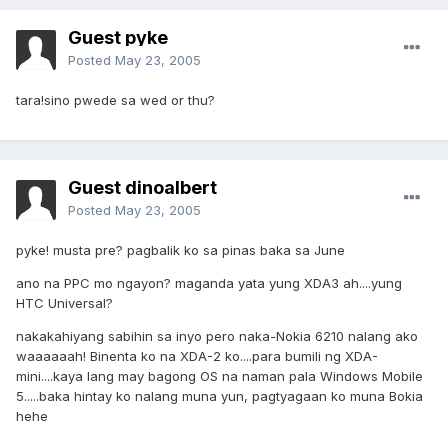
Guest pyke
Posted
May 23, 2005
tara!sino pwede sa wed or thu?
Guest dinoalbert
Posted
May 23, 2005
pyke! musta pre? pagbalik ko sa pinas baka sa June
ano na PPC mo ngayon? maganda yata yung XDA3 ah....yung
HTC Universal?
nakakahiyang sabihin sa inyo pero naka-Nokia 6210 nalang ako
waaaaaah! Binenta ko na XDA-2 ko....para bumili ng XDA-
mini....kaya lang may bagong OS na naman pala Windows Mobile
5.....baka hintay ko nalang muna yun, pagtyagaan ko muna Bokia
hehe