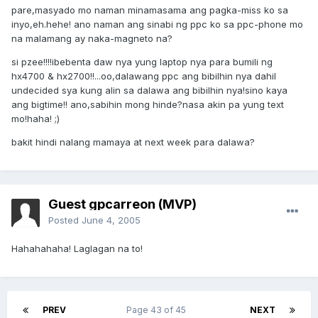
pare,masyado mo naman minamasama ang pagka-miss ko sa
inyo,eh.hehe! ano naman ang sinabi ng ppc ko sa ppc-phone mo
na malamang ay naka-magneto na?
si pzee!!!!ibebenta daw nya yung laptop nya para bumili ng
hx4700 & hx2700!!...oo,dalawang ppc ang bibilhin nya dahil
undecided sya kung alin sa dalawa ang bibilhin nya!sino kaya
ang bigtime!! ano,sabihin mong hinde?nasa akin pa yung text
mo!haha! ;)
bakit hindi nalang mamaya at next week para dalawa?
Guest gpcarreon (MVP)
Posted
June 4, 2005
Hahahahaha! Laglagan na to!
PREV
Page 43 of 45
NEXT