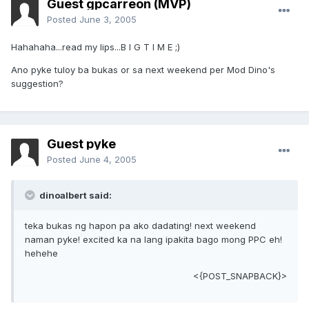
Guest gpcarreon (MVP)
Posted
June 3, 2005
Hahahaha...read my lips...B I G T I M E ;)
Ano pyke tuloy ba bukas or sa next weekend per Mod Dino's
suggestion?
Guest pyke
Posted
June 4, 2005
dinoalbert said:
teka bukas ng hapon pa ako dadating! next weekend
naman pyke! excited ka na lang ipakita bago mong PPC eh!
hehehe
<{POST_SNAPBACK}>