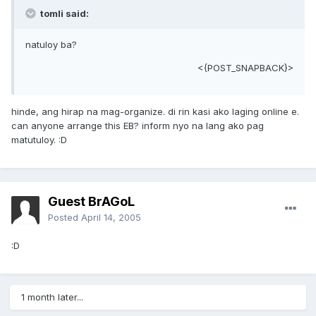
tomli said:
natuloy ba?
<{POST_SNAPBACK}>
hinde, ang hirap na mag-organize. di rin kasi ako laging online e.
can anyone arrange this EB? inform nyo na lang ako pag
matutuloy. :D
Guest BrAGoL
Posted
April 14, 2005
:D
1 month later...